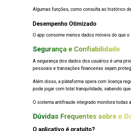
Algumas funções, como consulta ao histórico d
Desempenho Otimizado
O app consome menos dados móveis do que o ac
Segurança e Confiabilidade
A segurança dos dados dos usuários é uma priori
pessoais e transações financeiras sejam proteg
Além disso, a plataforma opera com licença reg
pode jogar com total tranquilidade, sabendo qu
O sistema antifraude integrado monitora todas 
Dúvidas Frequentes sobre o D
O aplicativo é gratuito?