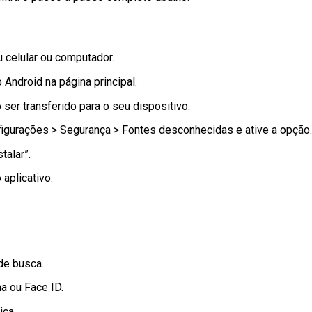
 celular ou computador.
 Android na página principal.
 ser transferido para o seu dispositivo.
figurações > Segurança > Fontes desconhecidas e ative a opção.
talar”.
 aplicativo.
 de busca.
a ou Face ID.
ica.