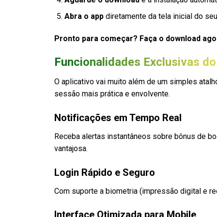
Abra o app
diretamente da tela inicial do seu
Pronto para começar? Faça o download agor
Funcionalidades Exclusivas do
O aplicativo vai muito além de um simples atalh
sessão mais prática e envolvente.
Notificações em Tempo Real
Receba alertas instantâneos sobre bônus de bo
vantajosa.
Login Rápido e Seguro
Com suporte a biometria (impressão digital e r
Interface Otimizada para Mobile