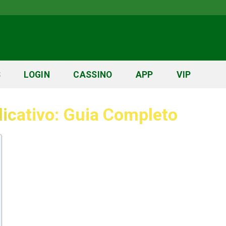
S
LOGIN
CASSINO
APP
VIP
licativo: Guia Completo