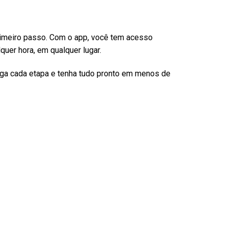
primeiro passo. Com o app, você tem acesso
uer hora, em qualquer lugar.
Siga cada etapa e tenha tudo pronto em menos de