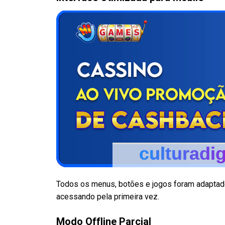
Todos os menus, botões e jogos foram adaptad
acessando pela primeira vez.
Modo Offline Parcial