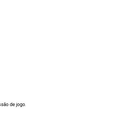
ssão de jogo.