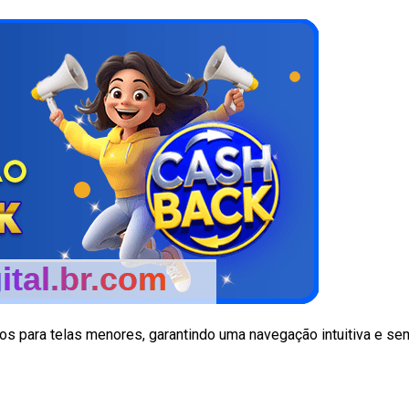
os para telas menores, garantindo uma navegação intuitiva e 