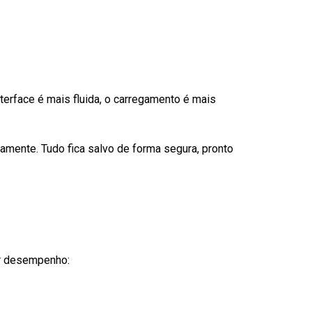
terface é mais fluida, o carregamento é mais
amente. Tudo fica salvo de forma segura, pronto
hor desempenho: