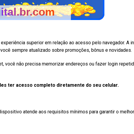
 experiência superior em relação ao acesso pelo navegador. A in
m você sempre atualizado sobre promoções, bônus e novidades.
t, você não precisa memorizar endereços ou fazer login repetid
es ter acesso completo diretamente do seu celular.
 dispositivo atende aos requisitos mínimos para garantir o mel