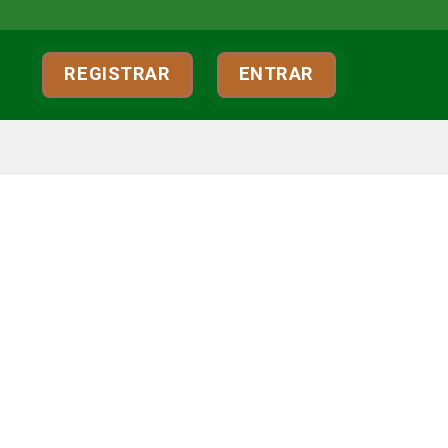
REGISTRAR
ENTRAR