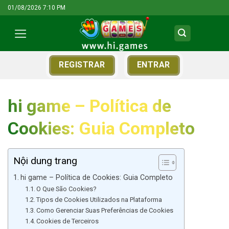
Skip
01/08/2026 7:10 PM
to
content
REGISTRAR
ENTRAR
hi game – Política de
Cookies: Guia Completo
Nội dung trang
hi game – Política de Cookies: Guia Completo
O Que São Cookies?
Tipos de Cookies Utilizados na Plataforma
Como Gerenciar Suas Preferências de Cookies
Cookies de Terceiros