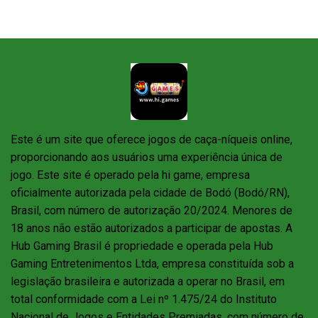
Este é um site que oferece jogos de caça-níqueis online,
proporcionando aos usuários uma experiência única de
jogo. Este site é operado pela hi game, empresa
oficialmente autorizada pela cidade de Bodó (Bodó/RN),
Brasil, com número de autorização 20/2024. Menores de
18 anos não estão autorizados a participar de apostas. A
Hub Gaming Brasil é propriedade e operada pela Hub
Gaming Entretenimentos Ltda, empresa constituída sob a
legislação brasileira e autorizada a operar no Brasil, em
total conformidade com a Lei nº 1.475/24 do Instituto
Nacional de Jogos e Entidades Premiadas, com número de