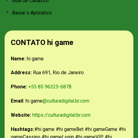
Guia de Cadastro
Baixar o Aplicativo
CONTATO hi game
Name:
hi game
Address:
Rua 691, Rio de Janeiro
Phone:
+55 85 96325-6878
Email:
hi game
@culturadigital.br.com
Website:
https://culturadigital.br.com
Hashtags:
#hi game #hi gameBet #hi gameGame #hi
gameCassino #hi gameLogin #hi gameVIP #hi